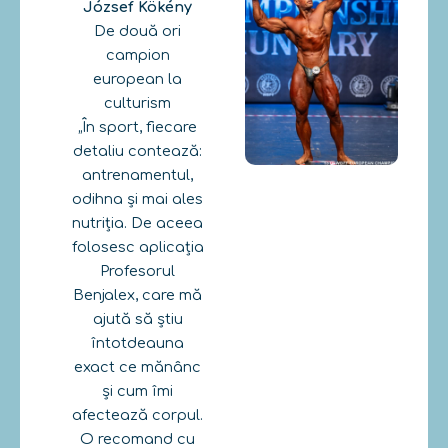
József Kökény
De două ori
campion
european la
culturism
„În sport, fiecare
detaliu contează:
antrenamentul,
odihna și mai ales
nutriția. De aceea
folosesc aplicația
Profesorul
Benjalex, care mă
ajută să știu
întotdeauna
exact ce mănânc
și cum îmi
afectează corpul.
O recomand cu