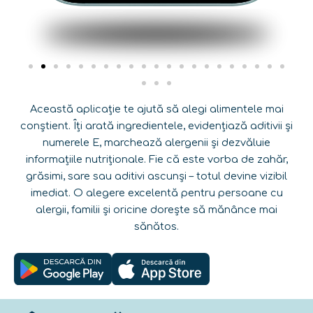
Această aplicație te ajută să alegi alimentele mai
conștient. Îți arată ingredientele, evidențiază aditivii și
numerele E, marchează alergenii și dezvăluie
informațiile nutriționale. Fie că este vorba de zahăr,
grăsimi, sare sau aditivi ascunși – totul devine vizibil
imediat. O alegere excelentă pentru persoane cu
alergii, familii și oricine dorește să mănânce mai
sănătos.