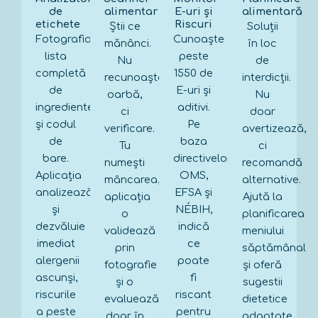
de
alimentar
E-uri și
alimentară
etichete
Riscuri
Știi ce
Soluții
Fotografiază
Cunoaște
mănânci.
în loc
lista
peste
Nu
de
completă
1550 de
recunoaștere
interdicții.
de
E-uri și
oarbă,
Nu
ingrediente
aditivi.
ci
doar
și codul
Pe
verificare.
avertizează,
de
baza
Tu
ci
bare.
directivelor
numești
recomandă
Aplicația
OMS,
mâncarea,
alternative.
analizează
EFSA și
aplicația
Ajută la
și
NÉBIH,
o
planificarea
dezvăluie
indică
validează
meniului
imediat
ce
prin
săptămânal
alergenii
poate
fotografie
și oferă
ascunși,
fi
și o
sugestii
riscurile
riscant
evaluează
dietetice
a peste
pentru
doar în
adaptate