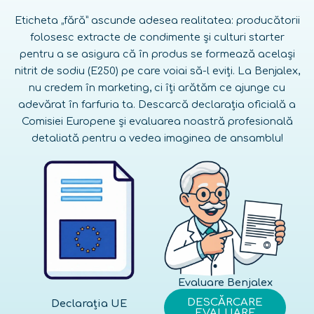
Eticheta „fără” ascunde adesea realitatea: producătorii
folosesc extracte de condimente și culturi starter
pentru a se asigura că în produs se formează același
nitrit de sodiu (E250) pe care voiai să-l eviți. La Benjalex,
nu credem în marketing, ci îți arătăm ce ajunge cu
adevărat în farfuria ta. Descarcă declarația oficială a
Comisiei Europene și evaluarea noastră profesională
detaliată pentru a vedea imaginea de ansamblu!
Evaluare Benjalex
DESCĂRCARE
Declarația UE
EVALUARE