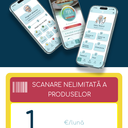
SCANARE NELIMITATĂ A
PRODUSELOR
1
€/lună