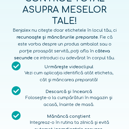
ASUPRA MESELOR
TALE!
Benjalex nu citește doar etichetele în locul tău, ci
recunoaște și mâncărurile preparate
. Fie că
este vorba despre un produs ambalat sau o
porție proaspăt servită, poți afla în
câteva
secunde
ce introduci cu adevărat în corpul tău.
Urmărește videoclipul
Vezi cum aplicația identifică atât eticheta,
cât și mâncarea preparată!
Descarcă și încearcă
Folosește-o la cumpărături în magazin și
acasă, înainte de masă.
Mănâncă conștient
Integreaz-o în rutina ta zilnică și evită