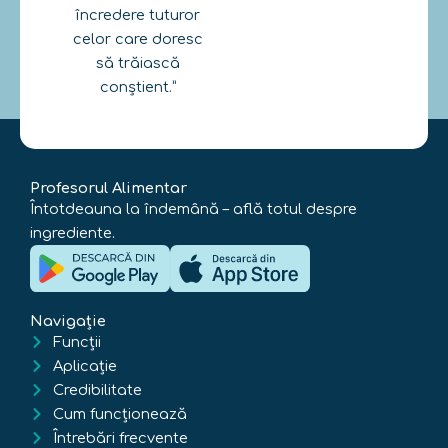
încredere tuturor
celor care doresc
să trăiască
conștient.”
Profesorul Alimentar
Întotdeauna la îndemână – află totul despre
ingrediente.
Navigație
Funcții
Aplicație
Credibilitate
Cum funcționează
Întrebări frecvente