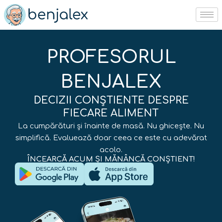
Skip
to
content
PROFESORUL
BENJALEX
DECIZII CONȘTIENTE DESPRE
FIECARE ALIMENT
La cumpărături și înainte de masă. Nu ghicește. Nu
simplifică. Evaluează doar ceea ce este cu adevărat
acolo.
ÎNCEARCĂ ACUM ȘI MĂNÂNCĂ CONȘTIENT!