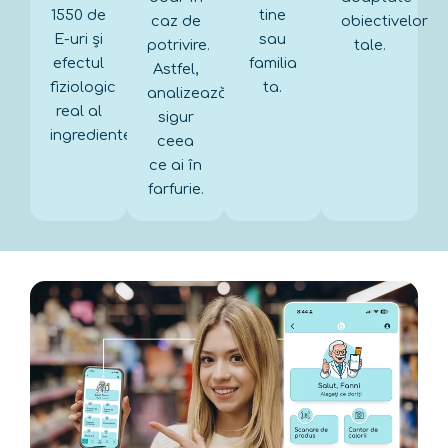
1550 de
tine
caz de
obiectivelor
E-uri și
sau
potrivire.
tale.
efectul
familia
Astfel,
fiziologic
ta.
analizează
real al
sigur
ingredientelor.
ceea
ce ai în
farfurie.