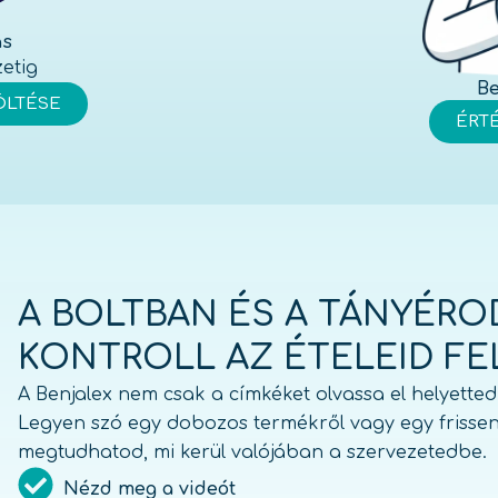
ás
zetig
Be
LTÉSE
ÉRT
A BOLTBAN ÉS A TÁNYÉROD
KONTROLL AZ ÉTELEID FE
A Benjalex nem csak a címkéket olvassa el helyetted,
Legyen szó egy dobozos termékről vagy egy frissen 
megtudhatod, mi kerül valójában a szervezetedbe.
Nézd meg a videót