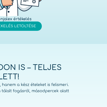
njalex értékelés
ÉKELÉS LETÖLTÉSE
ON IS – TELJES
LETT!
 hanem a kész ételeket is felismeri.
tálalt fogásról, másodpercek alatt