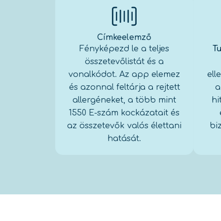
Címkeelemző
Fényképezd le a teljes
Tu
összetevőlistát és a
vonalkódot. Az app elemez
ell
és azonnal feltárja a rejtett
a
allergéneket, a több mint
hi
1550 E-szám kockázatait és
az összetevők valós élettani
bi
hatását.