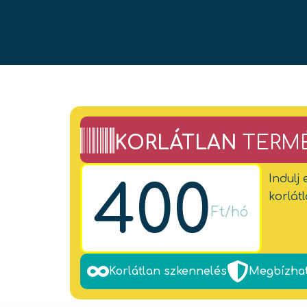
KORLÁTLAN
TERM
Indulj
400
korlátl
Ft/hó
Korlátlan szkennelés
Megbízhat