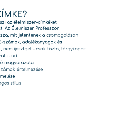
CÍMKE?
szi az élelmiszer-címkéket
st.
Az Élelmiszer Professzor
za, mit jelentenek a
csomagoláson
E-számok, adalékanyagok és
 nem ijesztget – csak tiszta, tárgyilagos
atot ad.
tő magyarázata
számok értelmezése
emelése
gos stílus