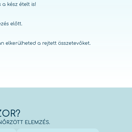
 kész ételt is!
és előtt.
 elkerülheted a rejtett összetevőket.
ZOR?
ENŐRZÖTT ELEMZÉS.