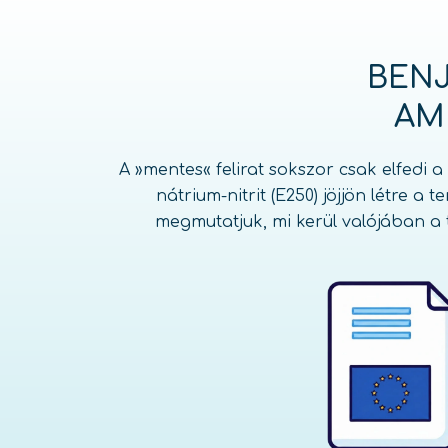
BENJ
AM
A »mentes« felirat sokszor csak elfedi 
nátrium-nitrit (E250) jöjjön létre a 
megmutatjuk, mi kerül valójában a t