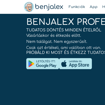
Skip
Funkciók
App
H
to
content
BENJALEX PROF
TUDATOS DÖNTÉS MINDEN ÉTELRŐL
Vásárláskor és étkezés előtt.
Nem találgat. Nem egyszerűsít.
Csak azt értékeli, ami valóban ott van.
PRÓBÁLD KI MOST ÉS ÉTKEZZ TUDATO