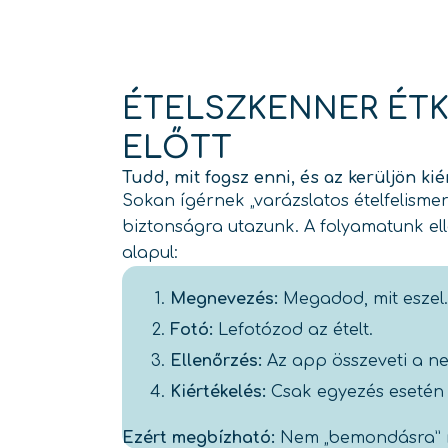
ÉTELSZKENNER ÉT
ELŐTT
Tudd, mit fogsz enni, és az kerüljön kié
Sokan ígérnek „varázslatos ételfelismer
biztonságra utazunk. A folyamatunk el
alapul:
Megnevezés:
Megadod, mit eszel.
Fotó:
Lefotózod az ételt.
Ellenőrzés:
Az app összeveti a ne
Kiértékelés:
Csak egyezés esetén 
Ezért megbízható:
Nem „bemondásra” 