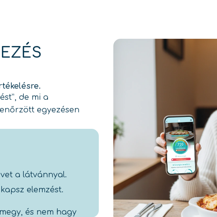
KEZÉS
rtékelésre.
ést”, de mi a
lenőrzött egyezésen
vet a látvánnyal.
kapsz elemzést.
megy, és nem hagy