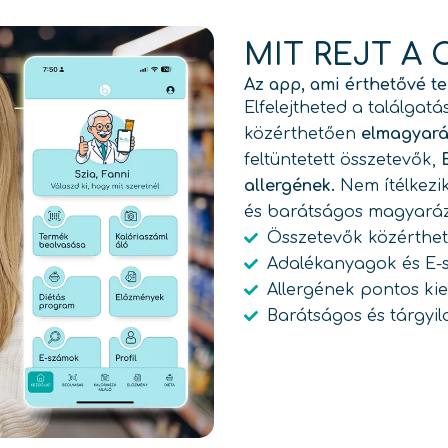
MIT REJT A 
Az app, ami érthetővé te
Elfelejtheted a találgatá
közérthetően
elmagyaráz
feltüntetett összetevők,
allergének.
Nem ítélkezik,
és barátságos magyaráz
Összetevők közérthe
Adalékanyagok és E-
Allergének pontos ki
Barátságos és tárgyila