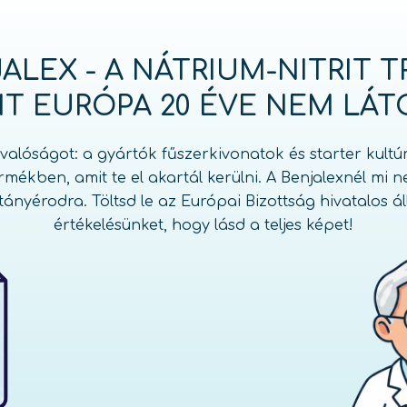
ALEX - A NÁTRIUM-NITRIT T
IT EURÓPA 20 ÉVE NEM LÁT
a valóságot: a gyártók fűszerkivonatok és starter kultú
termékben, amit te el akartál kerülni
. A Benjalexnél mi
ányérodra. Töltsd le az Európai Bizottság hivatalos ál
értékelésünket, hogy lásd a teljes képet!