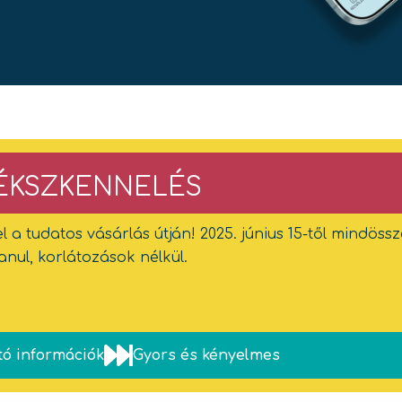
ÉKSZKENNELÉS
 el a tudatos vásárlás útján! 2025. június 15-től mindös
anul, korlátozások nélkül.
ó információk
Gyors és kényelmes