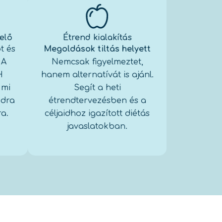
elő
Étrend kialakítás
t és
Megoldások tiltás helyett
.
A
Nemcsak figyelmeztet,
H
hanem alternatívát is ajánl
.
 mi
Segít a heti
odra
étrendtervezésben és a
ra
.
céljaidhoz igazított diétás
javaslatokban
.