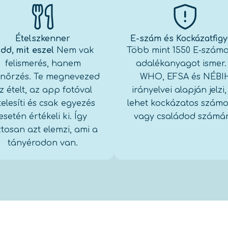
Ételszkenner
E-szám és Kockázatfigy
dd, mit eszel
Nem vak
Több mint 1550 E-számo
felismerés, hanem
adalékanyagot ismer
enőrzés. Te megnevezed
WHO, EFSA és NÉBI
z ételt, az app fotóval
irányelvei alapján jelzi,
telesíti és csak egyezés
lehet kockázatos szám
esetén értékeli ki.
Így
vagy családod számá
ztosan azt elemzi, ami a
tányérodon van
.