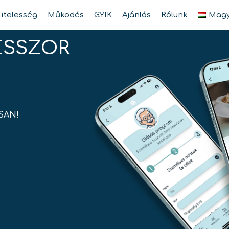
itelesség
Működés
GYIK
Ajánlás
Rólunk
Magy
ESSZOR
SAN!