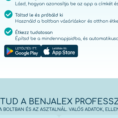
Lásd, hogyan azonosítja be az app a címkét és a
Töltsd le és próbáld ki
Használd a boltban vásárláskor és otthon étkez
Étkezz tudatosan
Építsd be a mindennapjaidba, és automatikusan
 TUD A BENJALEX PROFESS
 BOLTBAN ÉS AZ ASZTALNÁL. VALÓS ADATOK, ELL