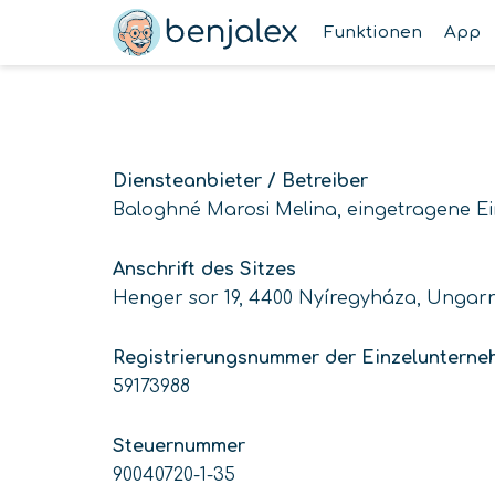
Zum
Funktionen
App
Inhalt
springen
Diensteanbieter / Betreiber
Baloghné Marosi Melina, eingetragene E
Anschrift des Sitzes
Henger sor 19, 4400 Nyíregyháza, Ungar
Registrierungsnummer der Einzelunterne
59173988
Steuernummer
90040720-1-35